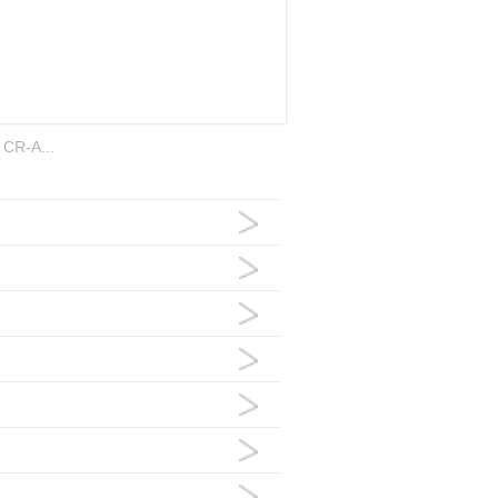
：
CR-A...