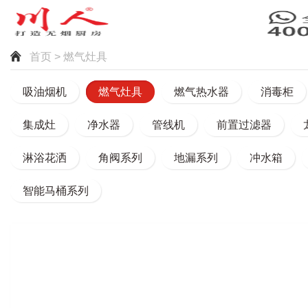
首页
> 燃气灶具
吸油烟机
燃气灶具
燃气热水器
消毒柜
集成灶
净水器
管线机
前置过滤器
淋浴花洒
角阀系列
地漏系列
冲水箱
智能马桶系列