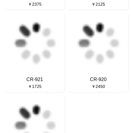
￥2375
￥2125
CR-921
CR-920
￥1725
￥2450