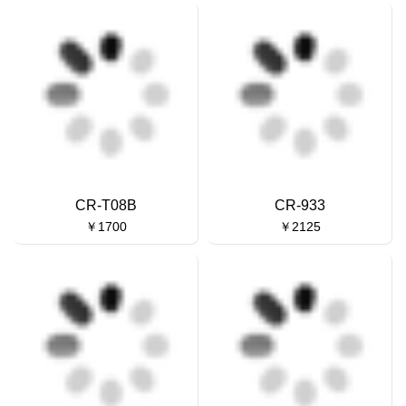
CR-T08B
CR-933
￥1700
￥2125