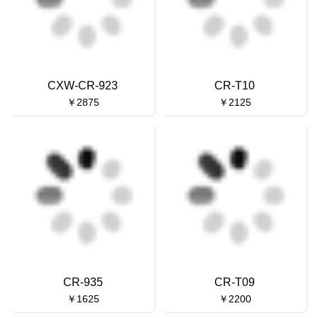
CXW-CR-923
CR-T10
￥2875
￥2125
CR-935
CR-T09
￥1625
￥2200